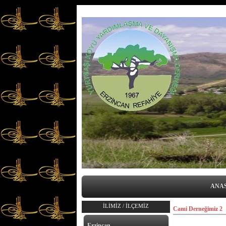
ANA
İLİMİZ / İLÇEMİZ
Cami Derneğimiz 2
Erzincan