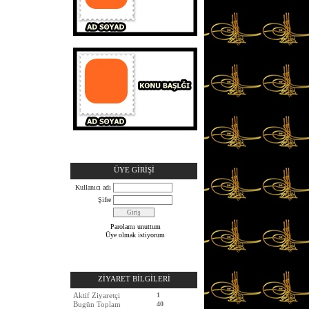
ÜYE GİRİŞİ
Kullanıcı adı
Şifre
Parolamı unuttum
Üye olmak istiyorum
ZİYARET BİLGİLERİ
Aktif Ziyaretçi
1
Bugün Toplam
40