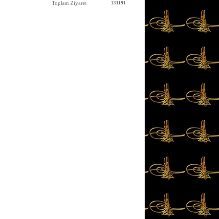
Toplam Ziyaret
133191