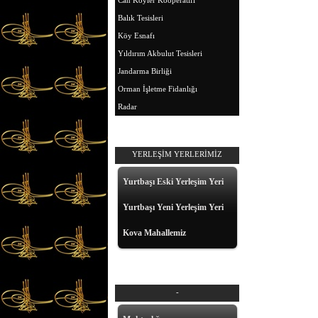
Can Köyler Kooperatifi
Balık Tesisleri
Köy Esnafı
Yıldırım Akbulut Tesisleri
Jandarma Birliği
Orman İşletme Fidanlığı
Radar
YERLEŞİM YERLERİMİZ
Yurtbaşı Eski Yerleşim Yeri
Yurtbaşı Yeni Yerleşim Yeri
Kova Mahallemiz
-