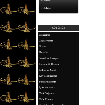
Refahiye
KÖYÜMÜZ
Tarhçemiz
Çoğrafyamız
Ulaşım
Hatıralar
Soyad Ve Lakaplar
Ekonomik Durum
Kültür Ve Sanat
Köy Mutfagımız
Bürokratlarımız
İş Adamlarımız
Yeni Doğanlar
Vefat Edenler